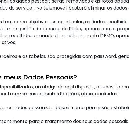
onal, os dados pessoais serão removidos e as fotos obtida
adas do servidor. No telemóvel, bastará eliminar os dados
em como objetivo o uso particular, os dados recolhidos
rvidor de gestão de licenças da Elotic, apenas com o propó
os recolhidos aquando do registo da conta DEMO, apenas 
 ativos.
rceiros e as tabelas são protegidas com password, gerid
os meus Dados Pessoais?
isponibilizados, ao abrigo do aqui disposto, apenas do 
contram-se nas seguintes Secções, abaixo incluídas:
 seus dados pessoais se baseie numa permissão estabele
consentimento para o tratamento dos seus dados pessoais